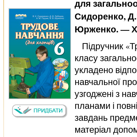
для загальноо
Сидоренко, Д.В
Юрженко. — Ха
Підручник «Т
класу загально
укладено відпо
навчальної прог
узгоджені з н
планами і повн
завдань предме
матеріал допом