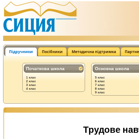
Підручники
Посібники
Методична підтримка
Партн
Початкова школа
Основна школа
1 клас
5 клас
2 клас
6 клас
3 клас
7 клас
4 клас
8 клас
9 клас
Трудове навч